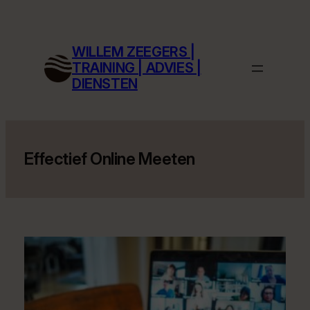
Ga
naar
de
WILLEM ZEEGERS |
inhoud
TRAINING | ADVIES |
DIENSTEN
Effectief Online Meeten