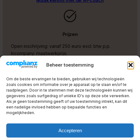
Maak kennis met de AI-coach
Prijzen
Open inschrijving: vanaf 250 euro excl. btw p.p.
Incompany: maatwerkprijs.
Beheer toestemming
Contact
Om de beste ervaringen te bieden, gebruiken wij technologieën
zoals cookies om informatie over je apparaat op te slaan en/of te
raadplegen. Door in te stemmen met deze technologieën kunnen wij
gegevens zoals surfgedrag of unieke ID's op deze site verwerken.
Als je geen toestemming geeft of uw toestemming intrekt, kan dit
een nadelige invloed hebben op bepaalde functies en
mogelijkheden.
Accepteren